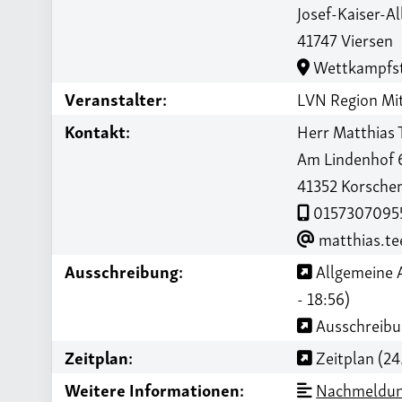
Josef-Kaiser-Al
41747 Viersen
Wettkampfst
Veranstalter:
LVN Region Mi
Kontakt:
Herr Matthias
Am Lindenhof 
41352 Korsche
0157307095
matthias.t
Ausschreibung:
Allgemeine 
- 18:56)
Ausschreibu
Zeitplan:
Zeitplan (24
Weitere Informationen:
Nachmeldun