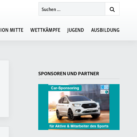
ION MITTE
WETTKÄMPFE
JUGEND
AUSBILDUNG
Veranstaltungskalender
Ansprechpartner
Allgemeine
LVN-Lehrgänge
SPONSOREN UND PARTNER
Bestimmungen
Regionsmeisterschaften
Meisterschaftstermine