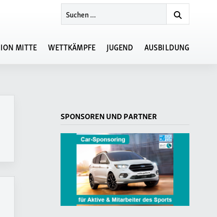
ION MITTE
WETTKÄMPFE
JUGEND
AUSBILDUNG
Veranstaltungskalender
Ansprechpartner
Allgemeine
LVN-Lehrgänge
SPONSOREN UND PARTNER
Bestimmungen
Regionsmeisterschaften
Meisterschaftstermine