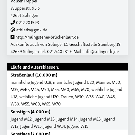
Volker Treppel
Wupperstr. 93 b
42651 Solingen
0212 201593
athletix@gmx.de
http://müngstener-brückenlauf.de
Auskünfte auch von Solinger LC Geschäftsstelle Steinberg 19
42659 Solingen Tel. 0212/40281 E-Mail: info@solinger-lc,de
Läufe und Altersklassen:
Straßenlauf (10.000 m)
männliche Jugend U18, männliche Jugend U20, Männer, M30,
M35, M40, M45, M50, M55, M60, M65, M70, weibliche Jugend
U18, weibliche Jugend U20, Frauen, W30, W35, W40, W45,
W50, W55, W60, W65, W70
Sonstiges (4.000 m)
Jugend M12, Jugend M13, Jugend M14, Jugend M15, Jugend
W12, Jugend W13, Jugend W14, Jugend W15
Sonstiges (2.000 m)